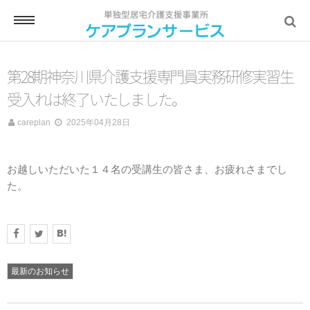
ホーム
第28期神奈川県介護支援専門員実務研修実習生
受入れは終了いたしました。
careplan
2025年04月28日
ケアプランとは
お越しいただいた１４名の受講生の皆さま、お疲れさまでし
た。
ご利用の流れ
最新のお知らせ
サービス対応エリア